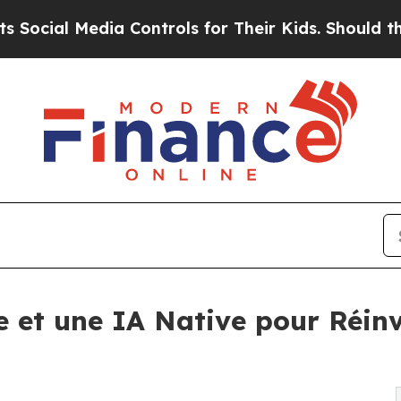
l Media Controls for Their Kids. Should the US?
T
 et une IA Native pour Réinv