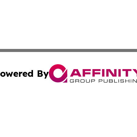
owered By
ubmit Press Release
Terms & Conditions
Copyright/DMCA
Inc. dba Affinity Group Publishing & Modern Finance Onli
Cookie Settings / Your Privacy Choices