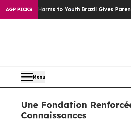
 Abate Harms to Youth
Brazil Gives Parents Socia
AGP PICKS
Menu
Une Fondation Renforcée
Connaissances