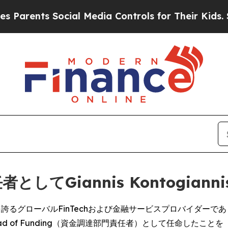
ts Social Media Controls for Their Kids. Should t
としてGiannis Kontogia
賞歴を誇るグローバルFinTechおよび金融サービスプロバイダーであ
sをHead of Funding（資金調達部門責任者）として任命したことを