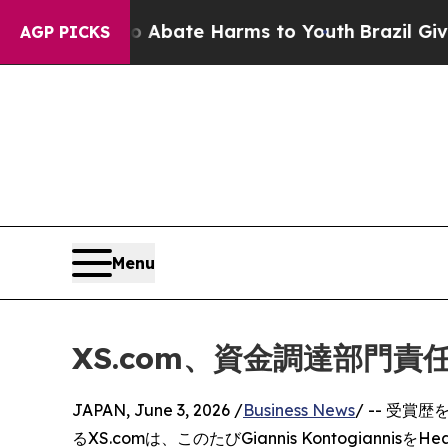
Fund to Abate Harms to Youth
Brazil Gives Paren
AGP PICKS
Menu
XS.com、資金調達部門責任者
JAPAN, June 3, 2026 /
Business News
/ -- 受
るXS.comは、このたびGiannis Kontogianni