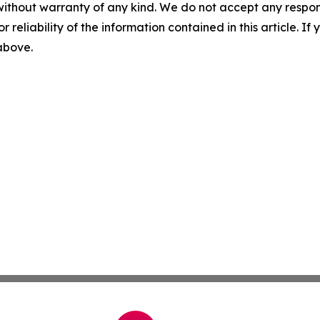
without warranty of any kind. We do not accept any responsib
r reliability of the information contained in this article. I
 above.