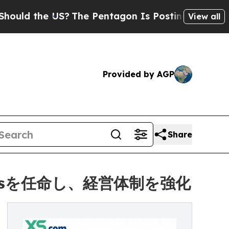
he US?
The Pentagon Is Posting Cryptic Biblical 
View all
Provided by AGP
Share
nnisを任命し、経営体制を強化