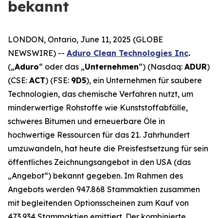
bekannt
LONDON, Ontario, June 11, 2025 (GLOBE
NEWSWIRE) --
Aduro Clean Technologies Inc
.
(„
Aduro
“ oder das „
Unternehmen
“) (Nasdaq:
ADUR
)
(CSE:
ACT
) (FSE:
9D5
), ein Unternehmen für saubere
Technologien, das chemische Verfahren nutzt, um
minderwertige Rohstoffe wie Kunststoffabfälle,
schweres Bitumen und erneuerbare Öle in
hochwertige Ressourcen für das 21. Jahrhundert
umzuwandeln, hat heute die Preisfestsetzung für sein
öffentliches Zeichnungsangebot in den USA (das
„Angebot“) bekannt gegeben. Im Rahmen des
Angebots werden 947.868 Stammaktien zusammen
mit begleitenden Optionsscheinen zum Kauf von
473.934 Stammaktien emittiert. Der kombinierte