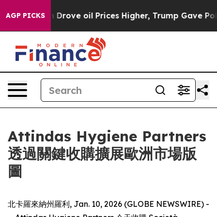
 With Iran Drove oil Prices Higher, Trump Gave Polit
AGP PICKS
Attindas Hygiene Partners
透過關鍵收購擴展歐洲市場版
圖
北卡羅來納州羅利, Jan. 10, 2026 (GLOBE NEWSWIRE) -