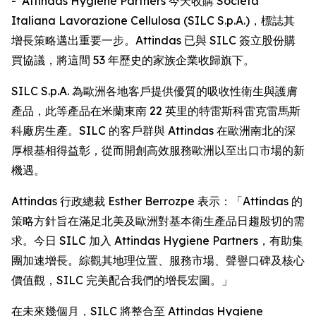
- Attindas Hygiene Partners 今天收購 Società
Italiana Lavorazione Cellulosa (SILC S.p.A.)，標誌其
增長策略邁出重要一步。Attindas 已與 SILC 簽立股份購
買協議，將這間 53 年歷史的家族企業收歸旗下。
SILC S.p.A. 為歐洲各地客戶提供優質的吸收性衛生與護膚
產品，此等產品在米蘭東南 22 英里的特雷斯科雷克雷馬斯
科廠房生產。SILC 的客戶群與 Attindas 在歐洲南北的深
厚根基相得益彰，從而開創高效服務歐洲以至出口市場的新
機遇。
Attindas 行政總裁 Esther Berrozpe 表示：「Attindas 的
策略方針旨在滿足北美及歐洲對基本衛生產品日趨殷切的需
求。今日 SILC 加入 Attindas Hygiene Partners，有助集
團加速增長。綜觀其地理位置、服務市場、聲譽口碑及核心
價值觀，SILC 完美配合我們的增長宏圖。」
在未來幾個月，SILC 將整合至 Attindas Hygiene